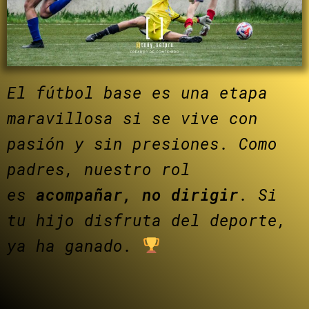
El fútbol base es una etapa
maravillosa si se vive con
pasión y sin presiones. Como
padres, nuestro rol
es
acompañar, no dirigir
. Si
tu hijo disfruta del deporte,
ya ha ganado.